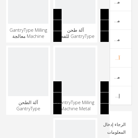
مخرطة خيوط الأنابيب CNC
مخرطة من النوع السويسري CNC
آلة طحن
GantryType Milling
GantryType للفضاء
Machine معالجة
مركز آلة CNC العمودي
المعادن
آلة الطحن من نوع CNC Gantry
مركز الآلات الأفقي CNC
إطار آلة VMC
GantryType Milling
آلة الطحن
GantryType
Machine Metal
الرجاء إدخال
المعلومات