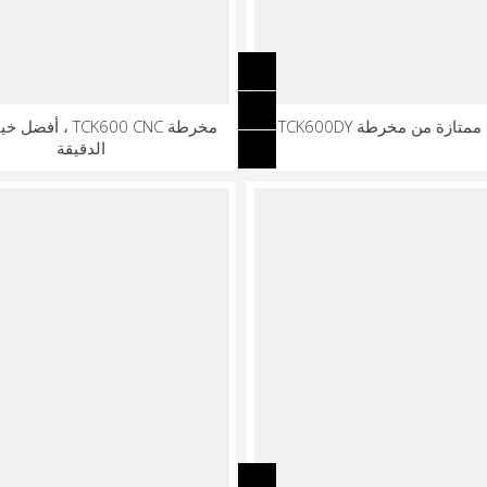
متازة من مخرطة TCK600DY
مخرطة TCK600 CNC ، أ
الدقيقة