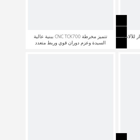
فضل خيار للآلات
تتميز مخرطة CNC TCK700 ببنية عالية
السيدة وعزم دوران قوي وربط متعدد
المحاور ونظام تبريد ذكي