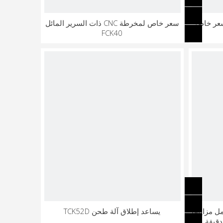
سعر خاص لمخرطة CNC ذات السرير المائل
FCK40
CNC TCK55 بالكامل مزاياها
يساعد إطلاق آلة طحن TCK52D
دقيقة