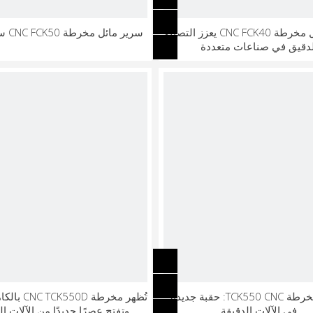
سرير مائل مخرطة CNC FCK40 يعزز التصنيع
سرير مائل مخرطة CNC FCK50 سعر خاص
لدقيق في صناعات متعددة
إطلاق مخرطة TCK550 CNC: حقبة جديدة
تُظهر مخرطة 0D
في الآلات الدقيقة
وتفتح عصرًا جديدًا من الآلات ال