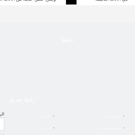
»
42
...
4
3
تابعنا
رابط سريع
الر
منزل، بيت
خدمة
معلومات عنا
أخبار