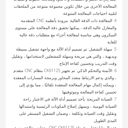
المعالجة الأخرى من خلال تكوين مجموعة متنوعة من الملحقات
لتلبية احتياجات المعالجة المتنوعة.
4. المعالجة ذات الدقة العالية: مزودة بأنظمة CNC المتقدمة
والمغازل عالية الدقة ، يمكنها تحقيق دقة المعالجة على مستوى
الميكرون وهي مناسبة لمعالجة أجزاء مع متطلبات دقة عالية
للغاية.
5. سهلة التشغيل: تم تصميم أداة الآلة مع واجهة تشغيل بسيطة
وبديهية ، والتي هي مريحة وسهلة للمشغلين لاستخدامها ، وتقليل
وقت التدريب وتحسين كفاءة الإنتاج.
6. الأتمتة والتحكم الذكي: تم تجهيز CK61125 بنظام CNC متقدم
، والذي يدعم الارتباط متعدد المحاور وبرمجة المسارات المعقدة
، ويمكنه إكمال مهام المعالجة المعقدة تلقائيًا ، مما يؤدي إلى
تحسين كفاءة المعالجة وموثوقيتها.
7. الصيانة المريحة: يأخذ تصميم أداة الآلة في الاعتبار راحة
الصيانة اليومية ، ويسهل إصلاح المكونات الرئيسية واستبدالها
وتقليل وقت الصيانة وتكلفة ، وضمان التشغيل المستقر على
المدى الطويل.
هذه المزايا تجعل مخرطة CNC CK61125 معدات معالجة مهمة