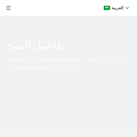
العربية
تفاصيل المنتج
منزل، بيت
/
منتجات
/
سرير مسطح مخرطة CNC
/
آلة مخرطة
CNC CK61125 عالية الدقة مخرطة CNC