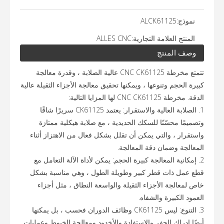
نموذج:
ALCK61125
المنتج العلامة التجارية:
ALLES CNC
وصف المنتج
تتمتع مخرطة CNC CK61125 عالية الصلابة ، وقدرة معالجة
كبيرة الحجم وتنوعها ، ويمكنها تحقيق معالجة الأجزاء الثقيلة عالية
الدقة. مخرطة CNC CK61125 لها المزايا التالية:
1. الصلابة العالية والاستقرار: يعتمد CK61125 سريرًا شاقًا
وتصميمًا محسّنًا للسكك الحديدية ، مع صلابة هيكلية ممتازة
واستقرار ، والتي يمكن أن تقلل بشكل فعال من الاهتزاز أثناء
المعالجة وضمان دقة المعالجة.
2. إمكانية المعالجة كبيرة الحجم: يمكن لأداة الآلة التعامل مع
قطع عمل ذات قطر كبير وطويلة الطول ، وهي مناسبة بشكل
خاص لمعالجة الأجزاء الثقيلة والواسعة النطاق ، مثل أجزاء
العمود الكبيرة والشفاه.
3. التنوع: ليس CK61125 وظائف الدوران فحسب ، بل يمكنها
أيضًا إدراك الحفر والاستفادة والأخدود ومعالجة الخيوط وعمليات