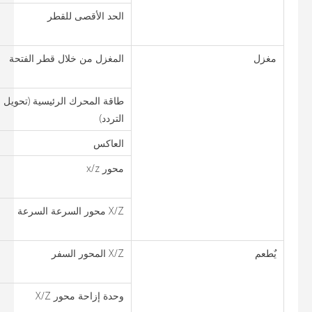
الحد الأقصى للقطر
مغزل
المغزل من خلال قطر الفتحة
طاقة المحرك الرئيسية (تحويل
التردد)
العاكس
محور x/z
X/Z محور السرعة السرعة
يٌطعم
X/Z المحور السفر
وحدة إزاحة محور X/Z