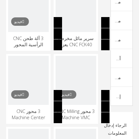
مخرطة خيوط الأنابيب CNC
مخرطة من النوع السويسري CNC
فيديو
سرير مائل مخرطة
3 آلة طحن CNC
مركز آلة CNC العمودي
CNC FCK40 يعزز
الرأسية المحور
التصنيع الدقيق في
للمعادن
صناعات متعددة
آلة الطحن من نوع CNC Gantry
مركز الآلات الأفقي CNC
فيديو
فيديو
إطار آلة VMC
3 محور CNC Milling
3 محور CNC
Machine Center
Machine VMC
للمعادن
VMC للمعادن
الرجاء إدخال
المعلومات