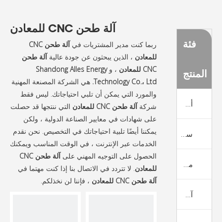
آلة طحن CNC للمعادن
فئة
ربما كنت مدير المشتريات في
آلة طحن CNC
للمعادن
، الذين يبحثون عن جودة عالية
آلة طحن
CNC للمعادن
، و
Shandong Alles Energy
المنتج
Technology Co.، Ltd.
هي الشركة المصنعة المهنية
والمورد التي يمكن أن تلبي احتياجاتك. ليس فقط
أعلى المنتجات
شركة
آلة طحن CNC للمعادن
التي ننتجها قد حصلت
على شهادات في معايير الصناعة الدولية ، ولكن
يمكننا أيضًا تلبية احتياجاتك في التخصيص. نحن نقدم
سرير مسطح مخرطة CNC
الخدمات عبر الإنترنت ، في الوقت المناسب ويمكنك
الحصول على التوجيه المهني على
آلة طحن CNC
مخرطة سرير CNC مخرطة
للمعادن
. لا تتردد في الاتصال بنا إذا كنت مهتما في
آلة طحن CNC للمعادن
، فإننا لن نخذلكم.
آلة الدوران والطحن CNC