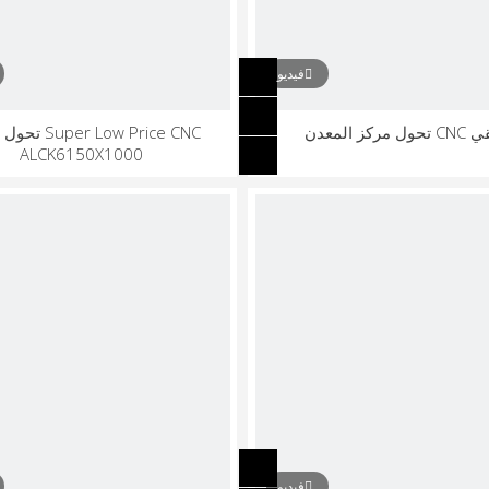
فيديو
ول مركز المعدن
per Low Price CNC
ALCK6150X1000
فيديو