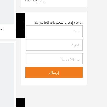
إطار آلة VMC
الرجاء إدخال المعلومات الخاصة بك
أفقي CNC تح
إرسال