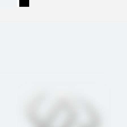
مخرطة س
2
1