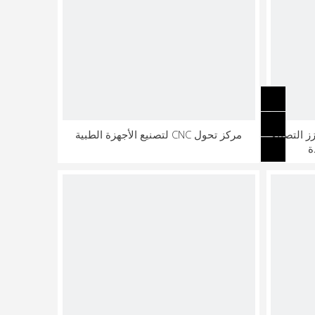
 مخرطة CNC FCK40 يعزز التصنيع
مركز تحول CNC لتصنيع الأجهزة الطبية
ة