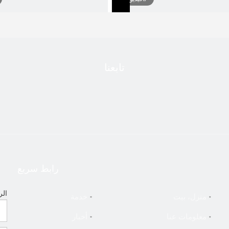
رير مائل أفقي مخرطة للمعادن
أفقي سرير مائل مخرطة مخرطة
»
تابعنا
رابط سريع
الر
منزل، بيت
خدمة
معلومات عنا
أخبار